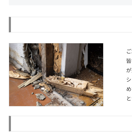
ご
皆
が
シ
め
と