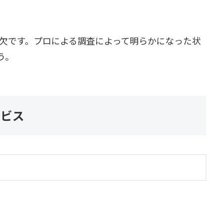
欠です。プロによる調査によって明らかになった状
う。
ービス
）